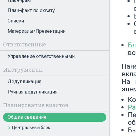
План-факт
План-факт по охвату
Списки
Материалы/Презентации
Бл
Ответственные
во
Управление ответственными
Пан
Инструменты
вкл
На 
Дедупликация
эле
Ручная дедупликация
Ко
Планирование визитов
Ра
Пе
Общие сведения
об
Центральный блок
Б