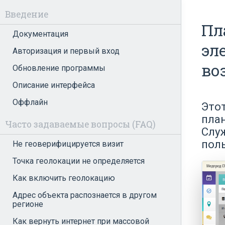
Введение
Пл
Документация
эл
Авторизация и первый вход
во
Обновление программы
Описание интерфейса
Оффлайн
Это
пла
Часто задаваемые вопросы (FAQ)
Слу
поль
Не геоверифицируется визит
Точка геолокации не определяется
Как включить геолокацию
Адрес объекта распознается в другом
регионе
Как вернуть интернет при массовой