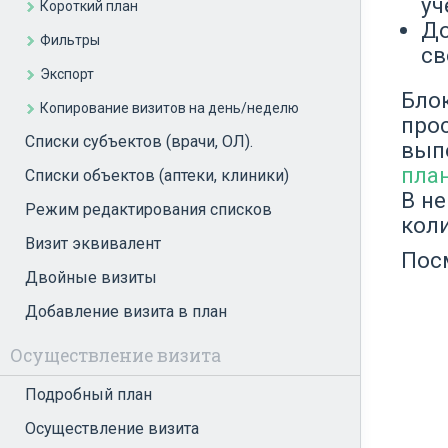
уч
Короткий план
До
Фильтры
св
Экспорт
Бло
Копирование визитов на день/неделю
про
Списки субъектов (врачи, ОЛ).
вып
пла
Списки объектов (аптеки, клиники)
В н
Режим редактирования списков
коли
Визит эквивалент
Пос
Двойные визиты
Добавление визита в план
Осуществление визита
Подробный план
Осуществление визита