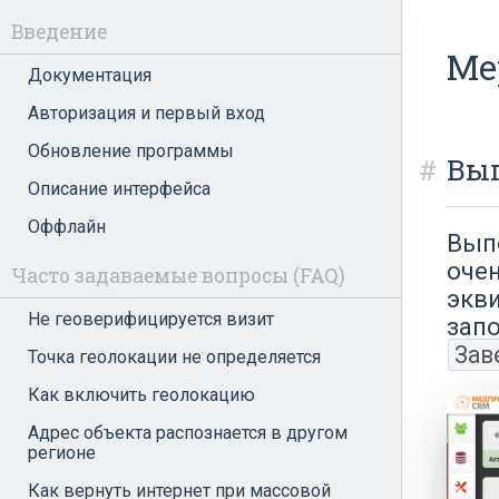
Введение
Ме
Документация
Авторизация и первый вход
Обновление программы
Вы
Описание интерфейса
Оффлайн
Вып
оче
Часто задаваемые вопросы (FAQ)
экв
Не геоверифицируется визит
зап
Зав
Точка геолокации не определяется
Как включить геолокацию
Адрес объекта распознается в другом
регионе
Как вернуть интернет при массовой