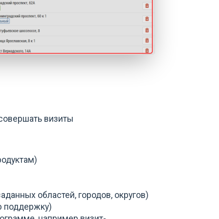
совершать визиты
родуктам)
аданных областей, городов, округов)
ю поддержку)
ограмме, например визит-