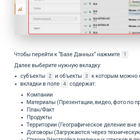
Чтобы перейти к “Базе Данных” нажмите
1
Далее выберите нужную вкладку:
субъекты
и объекты
к которым можно 
2
3
вкладки в поле
содержат:
4
Компании
Материалы (Презентации, видео, фото по п
План/Факт
Продукты
Территории (Географическое деление вне з
Договоры (Загружаются через техническу
Списки (Настройка различных списков в пр