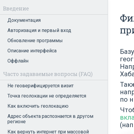
Введение
Фи
Документация
пр
Авторизация и первый вход
Обновление программы
Баз
Описание интерфейса
гео
Оффлайн
Нап
Хаб
Часто задаваемые вопросы (FAQ)
Так
Не геоверифицируется визит
нап
Точка геолокации не определяется
по н
Как включить геолокацию
Что
Адрес объекта распознается в другом
вкл
регионе
(нап
Как вернуть интернет при массовой