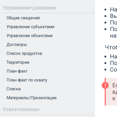
Управление данными
На
Вы
Общие сведения
По
Управление субъектами
По
на
Управление объектами
Договоры
Что
Список продуктов
На
По
Территории
Со
План-факт
План-факт по охвату
Е
Списки
а
к
Материалы/Презентации
Ответственные