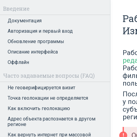
Введение
Ра
Документация
Из
Авторизация и первый вход
Обновление программы
Раб
Описание интерфейса
ред
Оффлайн
Раб
фил
Часто задаваемые вопросы (FAQ)
пол
Не геоверифицируется визит
Пос
Точка геолокации не определяется
у по
суб
Как включить геолокацию
реги
Адрес объекта распознается в другом
регионе
О
Как вернуть интернет при массовой